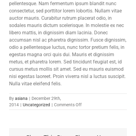
pellentesque. Nam fermentum ipsum blandit nunc
consectetur, sed porttitor lorem lobortis. Nullam vitae
auctor mauris. Curabitur rutrum placerat odio, in
sodales mauris dictum scelerisque. In molestie ex nec
libero mattis, in dignissim diam lacinia. Donec
accumsan nisl ac pharetra dignissim. Fusce dignissim,
odio a pellentesque luctus, nunc tortor pretium felis, in
egestas magna orci quis dui. Mauris et dignissim
metus, et pharetra lorem. Sed tincidunt feugiat est, id
cursus metus mollis sit amet. Sed eu mauris euismod
nisi egestas laoreet. Proin viverra nisl a luctus suscipit.
Nulla vitae eleifend felis.
By
asiana
|
December 29th,
on
2014
|
Uncategorized
|
Comments Off
Fusce
quis
velit
in