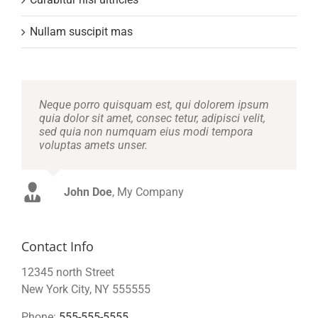
Nullam suscipit mas
Neque porro quisquam est, qui dolorem ipsum
quia dolor sit amet, consec tetur, adipisci velit,
sed quia non numquam eius modi tempora
voluptas amets unser.
John Doe
Luke Beck
,
My Company
Theme Fusion
Contact Info
12345 north Street
New York City, NY 555555
Phone:
555-555-5555