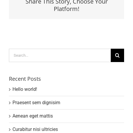
Share This Story, Choose Your
erat
molestie
Platform!
Search
for:
Recent Posts
Hello world!
Praesent sem dignisim
Aenean eget mattis
Curabitur nisi ultricies