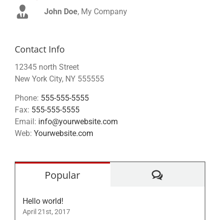
John Doe
Luke Beck
,
My Company
Theme Fusion
Contact Info
12345 north Street
New York City, NY 555555
Phone:
555-555-5555
Fax:
555-555-5555
Email:
info@yourwebsite.com
Web:
Yourwebsite.com
Comments
Popular
Hello world!
April 21st, 2017