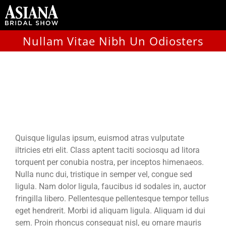
Skip
to
content
Nullam Vitae Nibh Un Odiosters
Nullam Vitae Nibh Un
Odiosters
Quisque ligulas ipsum, euismod atras vulputate
iltricies etri elit. Class aptent taciti sociosqu ad litora
torquent per conubia nostra, per inceptos himenaeos.
Nulla nunc dui, tristique in semper vel, congue sed
ligula. Nam dolor ligula, faucibus id sodales in, auctor
fringilla libero. Pellentesque pellentesque tempor tellus
eget hendrerit. Morbi id aliquam ligula. Aliquam id dui
sem. Proin rhoncus consequat nisl, eu ornare mauris