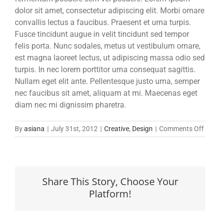
dolor sit amet, consectetur adipiscing elit. Morbi ornare
convallis lectus a faucibus. Praesent et urna turpis.
Fusce tincidunt augue in velit tincidunt sed tempor
felis porta. Nunc sodales, metus ut vestibulum ornare,
est magna laoreet lectus, ut adipiscing massa odio sed
turpis. In nec lorem porttitor urna consequat sagittis.
Nullam eget elit ante. Pellentesque justo urna, semper
nec faucibus sit amet, aliquam at mi. Maecenas eget
diam nec mi dignissim pharetra.
on
By
asiana
|
July 31st, 2012
|
Creative
,
Design
|
Comments Off
Null
Vitae
Nibh
Un
Share This Story, Choose Your
Odios
Platform!