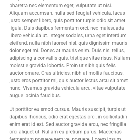
pharetra nec elementum eget, vulputate ut nisi.
Aliquam accumsan, nulla sed feugiat vehicula, lacus
justo semper libero, quis porttitor turpis odio sit amet
ligula. Duis dapibus fermentum orci, nec malesuada
libero vehicula ut. Integer sodales, urna eget interdum
eleifend, nulla nibh laoreet nisl, quis dignissim mauris
dolor eget mi. Donec at mauris enim. Duis nisi tellus,
adipiscing a convallis quis, tristique vitae risus. Nullam
molestie gravida lobortis. Proin ut nibh quis felis
auctor ornare. Cras ultricies, nibh at mollis faucibus,
justo eros porttitor mi, quis auctor lectus arcu sit amet
nunc. Vivamus gravida vehicula arcu, vitae vulputate
augue lacinia faucibus.
Ut porttitor euismod cursus. Mauris suscipit, turpis ut
dapibus rhoncus, odio erat egestas orci, in sollicitudin
enim erat id est. Sed auctor gravida arcu, nec fringilla
orci aliquet ut. Nullam eu pretium purus. Maecenas
fermentum posuere sem vel posuere. Lorem ipsum